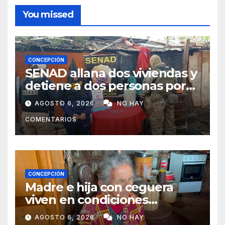
You missed
CONCEPCIÓN
SENAD allana dos viviendas y
detiene a dos personas por
presunto microtráfico en
AGOSTO 6, 2026
NO HAY
Concepción
COMENTARIOS
CONCEPCIÓN
Madre e hija con ceguera
viven en condiciones
precarias y vecinos impulsan
AGOSTO 6, 2026
NO HAY
campaña solidaria para