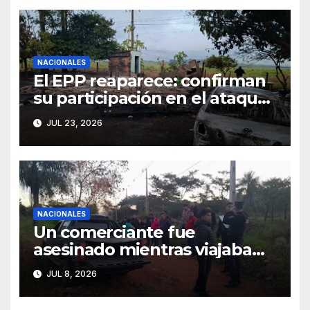
NACIONALES
El EPP reaparece: confirman
su participación en el ataque
de Canindeyú
JUL 23, 2026
NACIONALES
Un comerciante fue
asesinado mientras viajaba
junto a su hija de 4 años
JUL 8, 2026