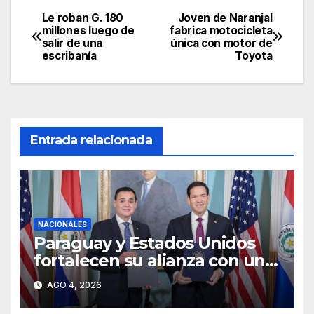
Le roban G. 180
Joven de Naranjal
Navegación
millones luego de
fabrica motocicleta
salir de una
única con motor de
de
escribanía
Toyota
entradas
Entrada relacionada
NACIONALES
Paraguay y Estados Unidos
fortalecen su alianza con un
acuerdo de cooperación
AGO 4, 2026
estratégica en materia
nuclear civil