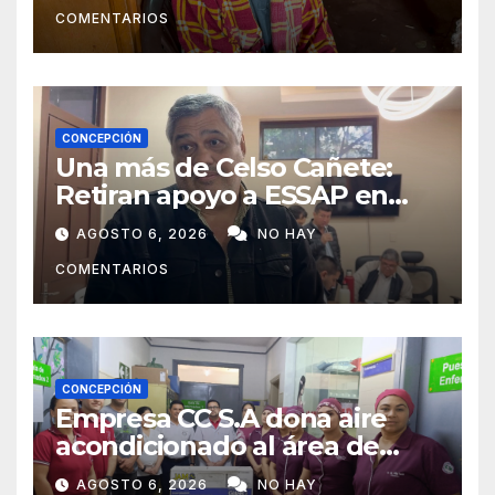
COMENTARIOS
ayudarlas
CONCEPCIÓN
Una más de Celso Cañete:
Retiran apoyo a ESSAP en
Concepción
AGOSTO 6, 2026
NO HAY
COMENTARIOS
CONCEPCIÓN
Empresa CC S.A dona aire
acondicionado al área de
maternidad del IPS de
AGOSTO 6, 2026
NO HAY