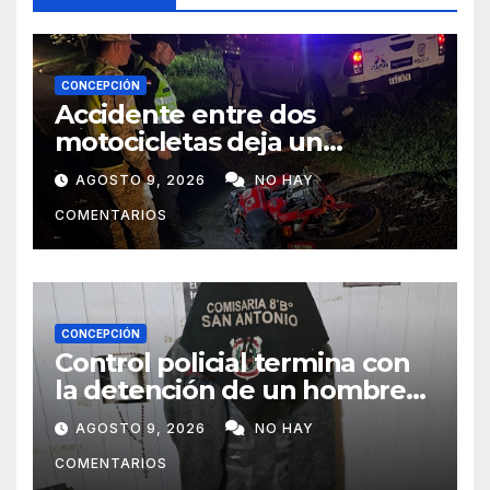
CONCEPCIÓN
Accidente entre dos
motocicletas deja un
fallecido y dos heridos en Yby
AGOSTO 9, 2026
NO HAY
Yaú
COMENTARIOS
CONCEPCIÓN
Control policial termina con
la detención de un hombre
requerido por la justicia
AGOSTO 9, 2026
NO HAY
COMENTARIOS