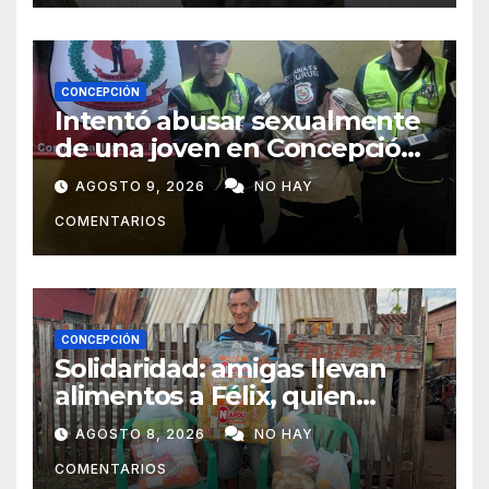
CONCEPCIÓN
Intentó abusar sexualmente
de una joven en Concepción
y fue aprehendido
AGOSTO 9, 2026
NO HAY
COMENTARIOS
CONCEPCIÓN
Solidaridad: amigas llevan
alimentos a Félix, quien
ahora vende caramelos para
AGOSTO 8, 2026
NO HAY
subsistir
COMENTARIOS