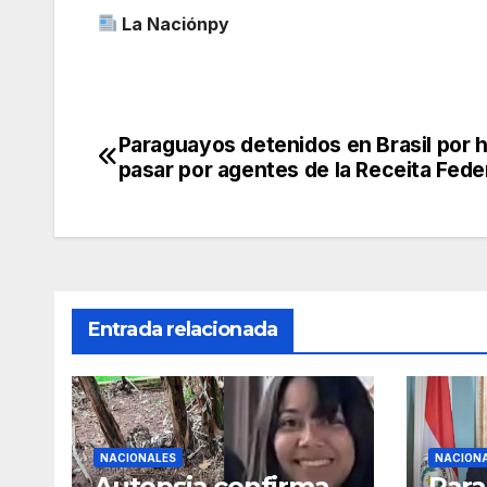
La Naciónpy
Paraguayos detenidos en Brasil por 
Navegación
pasar por agentes de la Receita Fede
de
entradas
Entrada relacionada
NACIONALES
NACION
Autopsia confirma
Para