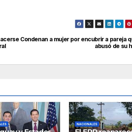
hacerse
Condenan a mujer por encubrir a pareja 
ral
abusó de su h
ALES
NACIONALES
guay y Estados
El EPP reaparec