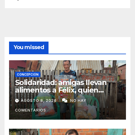
You missed
CONCEPCIÓN
Solidaridad: amigas llevan
alimentos a Félix, quien
ahora vende caramelos para
AGOSTO 8, 2026
NO HAY
subsistir
COMENTARIOS