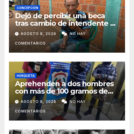
CONCEPCIÓN
Dejó de percibir una beca
tras cambio de intendente y
ahora vende caramelos para
AGOSTO 8, 2026
NO HAY
subsistir
COMENTARIOS
HORQUETA
Aprehenden a dos hombres
con más de 100 gramos de
supuesta marihuana en
AGOSTO 8, 2026
NO HAY
Horqueta
COMENTARIOS