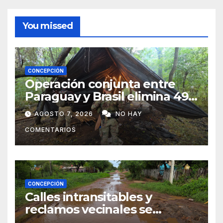
You missed
CONCEPCIÓN
Operación conjunta entre
Paraguay y Brasil elimina 498
toneladas de marihuana en
AGOSTO 7, 2026
NO HAY
Amambay
COMENTARIOS
CONCEPCIÓN
Calles intransitables y
reclamos vecinales se
repiten en barrios de