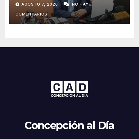
juventud»: Lelly Javier Acosta
AGOSTO 7, 2026
NO HAY
Silva propone transformar la
COMENTARIOS
ciudad en un polo de
atracción de inversiones
Concepción al Día