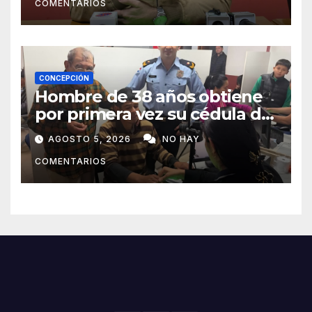
COMENTARIOS
CONCEPCIÓN
Hombre de 38 años obtiene
por primera vez su cédula de
identidad en Concepción
AGOSTO 5, 2026
NO HAY
COMENTARIOS