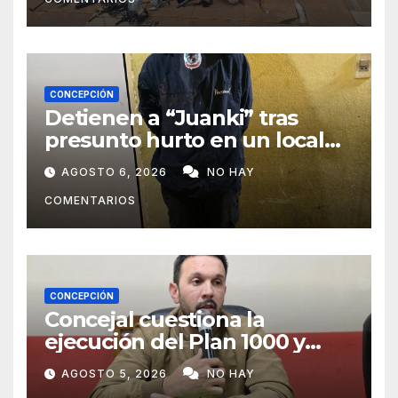
CONCEPCIÓN
Detienen a “Juanki” tras
presunto hurto en un local
comercial
AGOSTO 6, 2026
NO HAY
COMENTARIOS
CONCEPCIÓN
Concejal cuestiona la
ejecución del Plan 1000 y
pide mayor participación del
AGOSTO 5, 2026
NO HAY
municipio