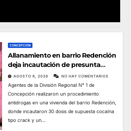
y
V
i
d
CONCEPCIÓN
e
Allanamiento en barrio Redención
deja incautación de presunta
o
cocaína tipo crack en Concepción
AGOSTO 6, 2026
NO HAY COMENTARIOS
Agentes de la División Regional N° 1 de
Concepción realizaron un procedimiento
antidrogas en una vivienda del barrio Redención,
donde incautaron 30 dosis de supuesta cocaína
tipo crack y un…