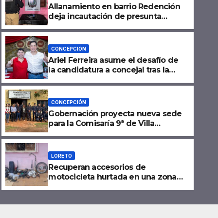
Allanamiento en barrio Redención
deja incautación de presunta
cocaína tipo crack en Concepción
CONCEPCIÓN
Ariel Ferreira asume el desafío de
la candidatura a concejal tras la
renuncia de Lourdes Carduz
CONCEPCIÓN
Gobernación proyecta nueva sede
LORETO
para la Comisaría 9ª de Villa
Recuperan accesorios de mot
Armando tras verificar las
condiciones edilicias
en una zona boscosa de Lor
LORETO
Recuperan accesorios de
AGOSTO 6, 2026
NO HAY COMENTARIOS
motocicleta hurtada en una zona
boscosa de Loreto