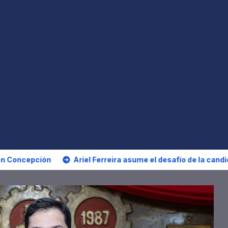
l Ferreira asume el desafío de la candidatura a concejal tras l