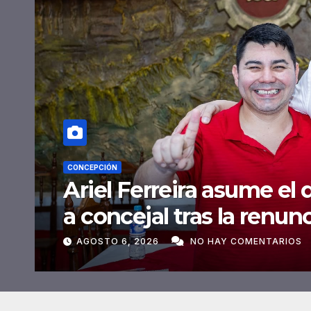
CONCEPCIÓN
Gobernación proyecta n
Comisaría 9ª de Villa Ar
condiciones edilicias
AGOSTO 6, 2026
NO HAY COMENTARIOS