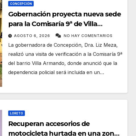
CONCEPCIÓN
Gobernación proyecta nueva sede
para la Comisaría 9ª de Villa
Armando tras verificar las
AGOSTO 6, 2026
NO HAY COMENTARIOS
condiciones edilicias
La gobernadora de Concepción, Dra. Liz Meza,
realizó una visita de verificación a la Comisaría 9ª
del barrio Villa Armando, donde anunció que la
dependencia policial será incluida en un…
LORETO
Recuperan accesorios de
motocicleta hurtada en una zona