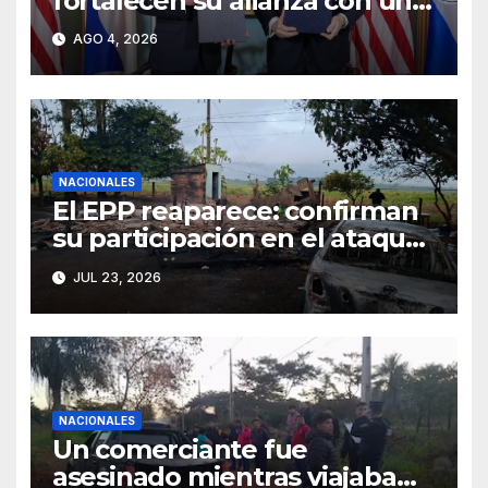
fortalecen su alianza con un
acuerdo de cooperación
AGO 4, 2026
estratégica en materia
nuclear civil
NACIONALES
El EPP reaparece: confirman
su participación en el ataque
de Canindeyú
JUL 23, 2026
NACIONALES
Un comerciante fue
asesinado mientras viajaba