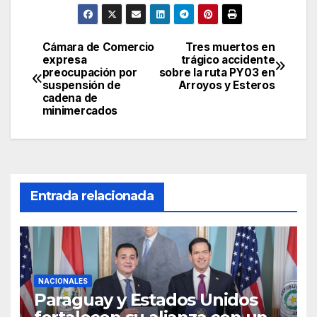
Cámara de Comercio
Tres muertos en
Navegación
expresa
trágico accidente
preocupación por
sobre la ruta PY03 en
de
suspensión de
Arroyos y Esteros
cadena de
entradas
minimercados
Entrada relacionada
NACIONALES
Paraguay y Estados Unidos