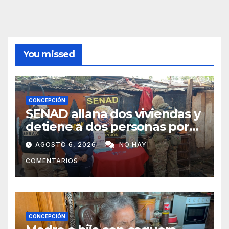
You missed
CONCEPCIÓN
SENAD allana dos viviendas y
detiene a dos personas por
presunto microtráfico en
AGOSTO 6, 2026
NO HAY
Concepción
COMENTARIOS
CONCEPCIÓN