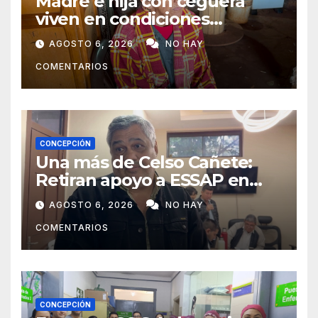
Madre e hija con ceguera
viven en condiciones
precarias y vecinos impulsan
AGOSTO 6, 2026
NO HAY
campaña solidaria para
COMENTARIOS
ayudarlas
CONCEPCIÓN
Una más de Celso Cañete:
Retiran apoyo a ESSAP en
Concepción
AGOSTO 6, 2026
NO HAY
COMENTARIOS
CONCEPCIÓN