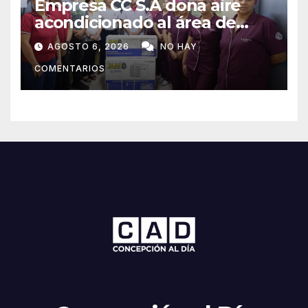
Empresa CC S.A dona aire
acondicionado al área de
maternidad del IPS de
AGOSTO 6, 2026
NO HAY
Concepción
COMENTARIOS