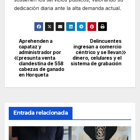
dedicación diaria ante la alta demanda actual.
Aprehenden a
Delincuentes
Navegación
capataz y
ingresan a comercio
administrador por
céntrico y se llevan
de
presunta venta
dinero, celulares y el
clandestina de 558
sistema de grabación
entradas
cabezas de ganado
en Horqueta
Entrada relacionada