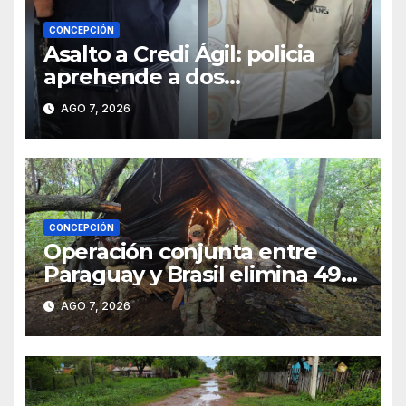
CONCEPCIÓN
Asalto a Credi Ágil: policia
aprehende a dos
sospechosos e incauta
AGO 7, 2026
evidencias en Concepción
CONCEPCIÓN
Operación conjunta entre
Paraguay y Brasil elimina 498
toneladas de marihuana en
AGO 7, 2026
Amambay