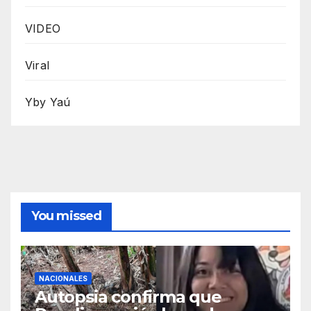
VIDEO
Viral
Yby Yaú
You missed
NACIONALES
Autopsia confirma que