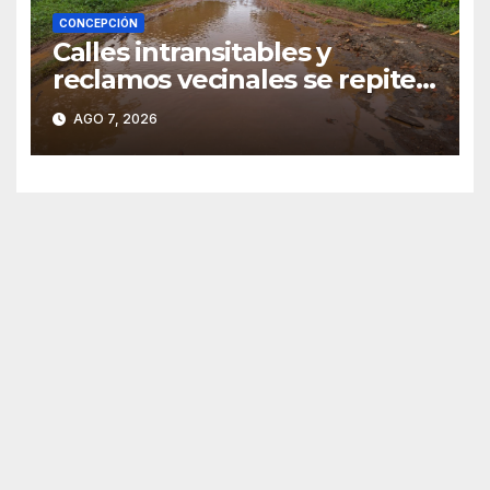
CONCEPCIÓN
Calles intransitables y
reclamos vecinales se repiten
en barrios de Concepción
AGO 7, 2026