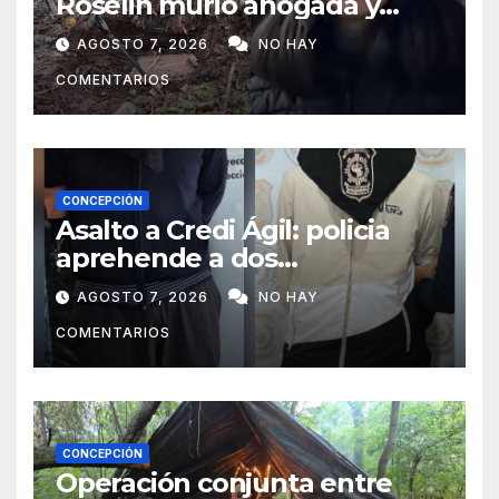
Roselin murió ahogada y
luego sufrió una violenta
AGOSTO 7, 2026
NO HAY
mutilación
COMENTARIOS
CONCEPCIÓN
Asalto a Credi Ágil: policia
aprehende a dos
sospechosos e incauta
AGOSTO 7, 2026
NO HAY
evidencias en Concepción
COMENTARIOS
CONCEPCIÓN
Operación conjunta entre