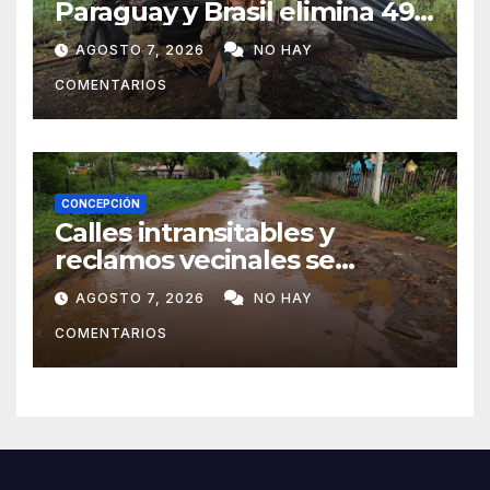
Paraguay y Brasil elimina 498
toneladas de marihuana en
AGOSTO 7, 2026
NO HAY
Amambay
COMENTARIOS
CONCEPCIÓN
Calles intransitables y
reclamos vecinales se
repiten en barrios de
AGOSTO 7, 2026
NO HAY
Concepción
COMENTARIOS