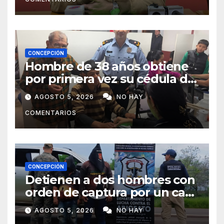
CONCEPCIÓN
Hombre de 38 años obtiene
por primera vez su cédula de
identidad en Concepción
AGOSTO 5, 2026
NO HAY
COMENTARIOS
CONCEPCIÓN
Detienen a dos hombres con
orden de captura por un caso
de abigeato
AGOSTO 5, 2026
NO HAY