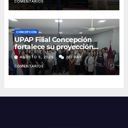
COMENTARIOS
CONCEPCIÓN
UPAP Filial Concepción
fortalece su proyección
internacional con la visita del
AGOSTO 5, 2026
NO HAY
Prof. Dr. Antonio Castaño,
COMENTARIOS
referente de la Universidad
de Sevilla