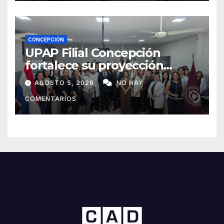
CONCEPCIÓN
UPAP Filial Concepción
fortalece su proyección
internacional con la visita del
AGOSTO 5, 2026
NO HAY
Prof. Dr. Antonio Castaño,
COMENTARIOS
referente de la Universidad
de Sevilla