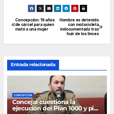
Concepción: 19 años
Hombre es detenido
Navegación
de cárcel para quien
con motocicleta
mató a una mujer
indocumentada tras
de
huir de los linces
entradas
Entrada relacionada
CONCEPCIÓN
Concejal cuestiona la
ejecución del Plan 1000 y pide