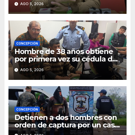
mayor participación del
AGO 5, 2026
municipio
CONCEPCIÓN
Hombre de 38 años obtiene
por primera vez su cédula de
identidad en Concepción
AGO 5, 2026
CONCEPCIÓN
Detienen a dos hombres con
orden de captura por un caso
de abigeato