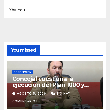
Yby Yaú
You missed
CONCEPCIÓN
Concejal cuestiona la
ejecución del Plan 1000 y
pide mayor participación del
AGOSTO 5, 2026
NO HAY
municipio
COMENTARIOS