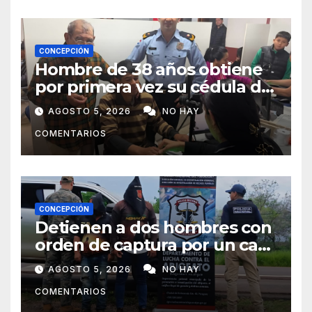
CONCEPCIÓN
Hombre de 38 años obtiene
por primera vez su cédula de
identidad en Concepción
AGOSTO 5, 2026
NO HAY
COMENTARIOS
CONCEPCIÓN
Detienen a dos hombres con
orden de captura por un caso
de abigeato
AGOSTO 5, 2026
NO HAY
COMENTARIOS