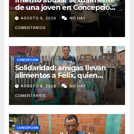
de una joven en Concepción
y fue aprehendido
AGOSTO 9, 2026
NO HAY
COMENTARIOS
CONCEPCIÓN
Solidaridad: amigas llevan
alimentos a Félix, quien
ahora vende caramelos para
AGOSTO 8, 2026
NO HAY
subsistir
COMENTARIOS
CONCEPCIÓN