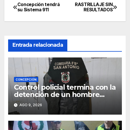
Concepción tendrá
RASTRILLAJE SIN
Navegación
su Sistema 911
RESULTADOS
de
entradas
Entrada relacionada
CONCEPCIÓN
Control policial termina con la
detención de un hombre
requerido por la justicia
AGO 9, 2026