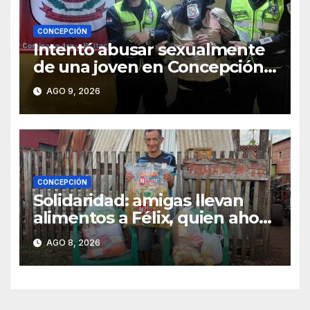
CONCEPCIÓN
Intentó abusar sexualmente
de una joven en Concepción y
fue aprehendido
AGO 9, 2026
CONCEPCIÓN
Solidaridad: amigas llevan
alimentos a Félix, quien ahora
vende caramelos para
AGO 8, 2026
subsistir