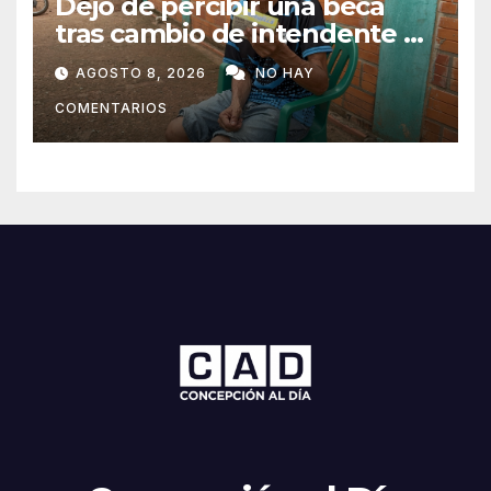
Dejó de percibir una beca
tras cambio de intendente y
ahora vende caramelos para
AGOSTO 8, 2026
NO HAY
subsistir
COMENTARIOS