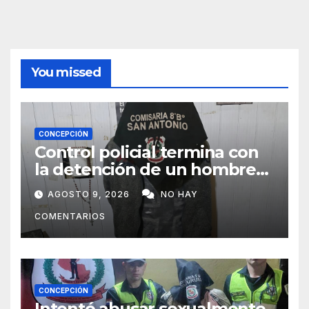
You missed
CONCEPCIÓN
Control policial termina con
la detención de un hombre
requerido por la justicia
AGOSTO 9, 2026
NO HAY
COMENTARIOS
CONCEPCIÓN
Intentó abusar sexualmente