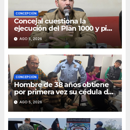
CONCEPCIÓN
Concejal cuestiona la
ejecución del Plan 1000 y pide
mayor participación del
AGO 5, 2026
municipio
CONCEPCIÓN
Hombre de 38 años obtiene
por primera vez su cédula de
identidad en Concepción
AGO 5, 2026