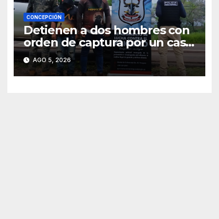
CONCEPCIÓN
Detienen a dos hombres con
orden de captura por un caso
de abigeato
AGO 5, 2026