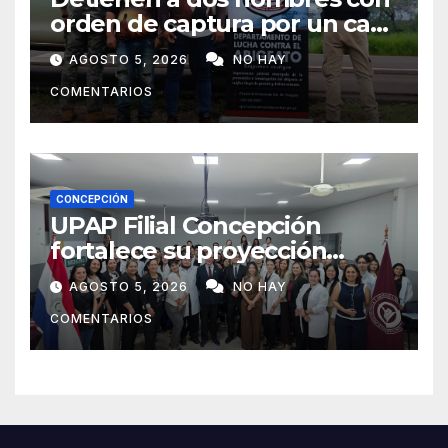
orden de captura por un caso
de abigeato
AGOSTO 5, 2026
NO HAY
COMENTARIOS
CONCEPCIÓN
UPAP Filial Concepción
fortalece su proyección
internacional con la visita del
AGOSTO 5, 2026
NO HAY
Prof. Dr. Antonio Castaño,
COMENTARIOS
referente de la Universidad
de Sevilla