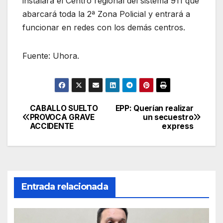
instalará el Centro regional del sistema 911 que
abarcará toda la 2ª Zona Policial y entrará a
funcionar en redes con los demás centros.
Fuente: Uhora.
CABALLO SUELTO
EPP: Querían realizar
Navegación
PROVOCA GRAVE
un secuestro
ACCIDENTE
express
de
entradas
Entrada relacionada