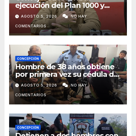
ejecución del Plan 1000 y
pide mayor participación del
AGOSTO 5, 2026
NO HAY
municipio
COMENTARIOS
CONCEPCIÓN
Hombre de 38 años obtiene
por primera vez su cédula de
identidad en Concepción
AGOSTO 5, 2026
NO HAY
COMENTARIOS
CONCEPCIÓN
Detienen a dos hombres con