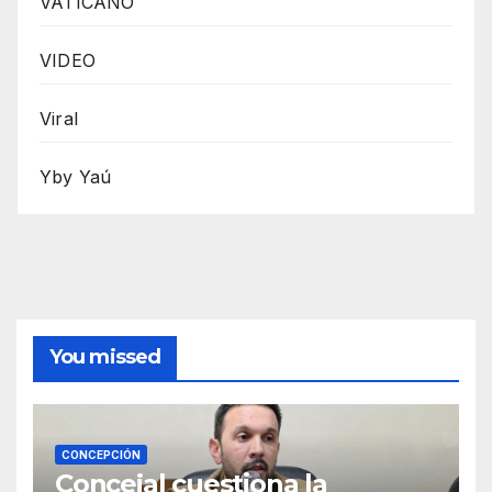
VATICANO
VIDEO
Viral
Yby Yaú
You missed
CONCEPCIÓN
Concejal cuestiona la