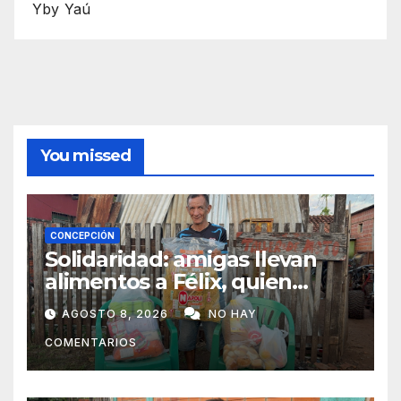
Yby Yaú
You missed
CONCEPCIÓN
Solidaridad: amigas llevan
alimentos a Félix, quien
ahora vende caramelos para
AGOSTO 8, 2026
NO HAY
subsistir
COMENTARIOS