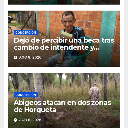
CONCEPCIÓN
Dejó de percibir una beca tras
cambio de intendente y
ahora vende caramelos para
AGO 8, 2026
subsistir
CONCEPCIÓN
Abigeos atacan en dos zonas
de Horqueta
AGO 8, 2026