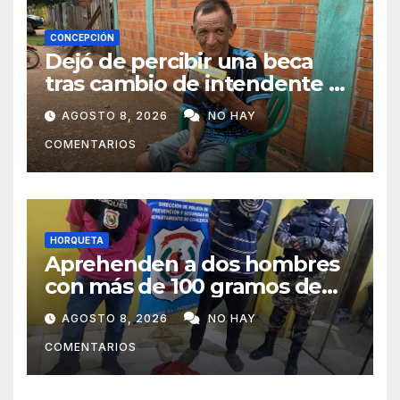
CONCEPCIÓN
Dejó de percibir una beca
tras cambio de intendente y
ahora vende caramelos para
AGOSTO 8, 2026
NO HAY
subsistir
COMENTARIOS
HORQUETA
Aprehenden a dos hombres
con más de 100 gramos de
supuesta marihuana en
AGOSTO 8, 2026
NO HAY
Horqueta
COMENTARIOS