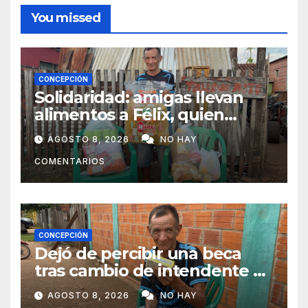
You missed
CONCEPCIÓN
Solidaridad: amigas llevan
alimentos a Félix, quien
ahora vende caramelos para
AGOSTO 8, 2026
NO HAY
subsistir
COMENTARIOS
CONCEPCIÓN
Dejó de percibir una beca
tras cambio de intendente y
ahora vende caramelos para
AGOSTO 8, 2026
NO HAY
subsistir