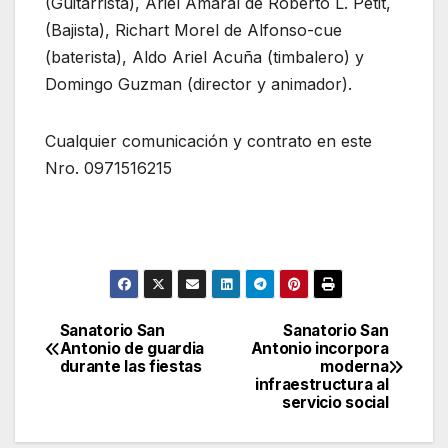
(Guitarrista), Ariel Amaral de Roberto L. Petit,
(Bajista), Richart Morel de Alfonso-cue
(baterista), Aldo Ariel Acuña (timbalero) y
Domingo Guzman (director y animador).
Cualquier comunicación y contrato en este
Nro. 0971516215
Sanatorio San
Sanatorio San
Navegación
Antonio de guardia
Antonio incorpora
durante las fiestas
moderna
de
infraestructura al
servicio social
entradas