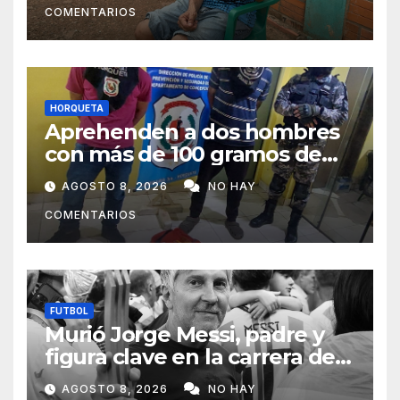
COMENTARIOS
HORQUETA
Aprehenden a dos hombres
con más de 100 gramos de
supuesta marihuana en
AGOSTO 8, 2026
NO HAY
Horqueta
COMENTARIOS
FUTBOL
Murió Jorge Messi, padre y
figura clave en la carrera de
Lionel Messi
AGOSTO 8, 2026
NO HAY