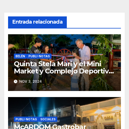
Entrada relacionada
BELÉN
PUBLI-NOTAS
Quinta Stela Mari y el Mini
Market y Complejo Deportivo
«El Chileno» abren sus
NOV 3, 2024
puertas en Belén como un
nuevo espacio familiar
PUBLI-NOTAS
SOCIALES
McARDOM Gastrobar