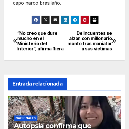
capo narco brasileño.
“No creo que dure
Delincuentes se
Navegación
mucho en el
alzan con millonario
Ministerio del
monto tras maniatar
de
Interior”, afirma Riera
a sus víctimas
entradas
Entrada relacionada
NACIONALES
Autopsia confirma que