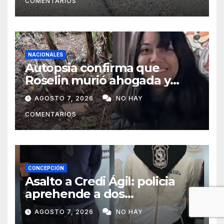
COMENTARIOS
NACIONALES
Autopsia confirma que
Roselin murió ahogada y
luego sufrió una violenta
AGOSTO 7, 2026
NO HAY
mutilación
COMENTARIOS
CONCEPCIÓN
Asalto a Credi Ágil: policia
aprehende a dos
sospechosos e incauta
AGOSTO 7, 2026
NO HAY
evidencias en Concepción