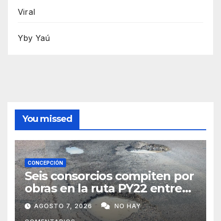
Viral
Yby Yaú
You missed
CONCEPCIÓN
Seis consorcios compiten por
obras en la ruta PY22 entre
Concepción y Vallemí
AGOSTO 7, 2026
NO HAY