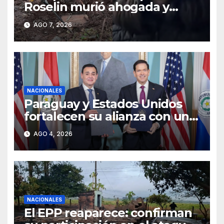
Roselin murió ahogada y
luego sufrió una violenta
AGO 7, 2026
mutilación
NACIONALES
Paraguay y Estados Unidos
fortalecen su alianza con un
acuerdo de cooperación
AGO 4, 2026
estratégica en materia
nuclear civil
NACIONALES
El EPP reaparece: confirman