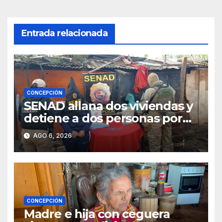
entradas
Entrada relacionada
CONCEPCIÓN
SENAD allana dos viviendas y
detiene a dos personas por
presunto microtráfico en
AGO 6, 2026
Concepción
CONCEPCIÓN
Madre e hija con ceguera