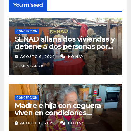
You missed
CONCEPCIÓN
SENAD allana dos viviendas y
detiene a dos personas por
presunto microtráfico en
AGOSTO 6, 2026
NO HAY
Concepción
COMENTARIOS
CONCEPCIÓN
Madre e hija con ceguera
viven en condiciones
precarias y vecinos impulsan
AGOSTO 6, 2026
NO HAY
campaña solidaria para