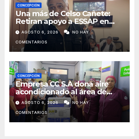
CONCEPCIÓN
Una más de Celso Cañete:
Retiran apoyo a ESSAP en
Concepción
AGOSTO 6, 2026
NO HAY
COMENTARIOS
CONCEPCIÓN
Empresa CC S.A dona aire
acondicionado al área de
maternidad del IPS de
AGOSTO 6, 2026
NO HAY
Concepción
COMENTARIOS