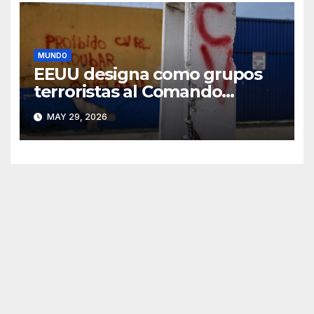
MUNDO
EEUU designa como grupos
terroristas al Comando
Vermelho y al PCC
MAY 29, 2026