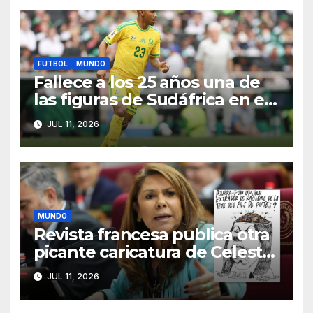
FUTBOL
MUNDO
Fallece a los 25 años una de
las figuras de Sudáfrica en el
Mundial 2026
JUL 11, 2026
MUNDO
Revista francesa publica otra
picante caricatura de Celeste
Amarilla tras el lío con
JUL 11, 2026
Mbappé