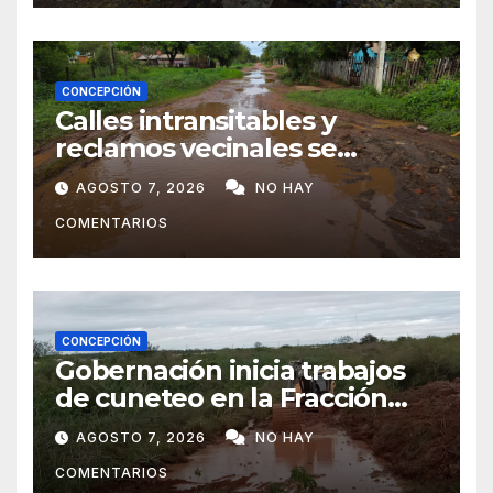
CONCEPCIÓN
Calles intransitables y
reclamos vecinales se
repiten en barrios de
AGOSTO 7, 2026
NO HAY
Concepción
COMENTARIOS
CONCEPCIÓN
Gobernación inicia trabajos
de cuneteo en la Fracción
José Félix
AGOSTO 7, 2026
NO HAY
COMENTARIOS