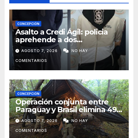
CONCEPCIÓN
Asalto a Credi Ágil: policia
aprehende a dos
sospechosos e incauta
AGOSTO 7, 2026
NO HAY
evidencias en Concepción
COMENTARIOS
CONCEPCIÓN
Operación conjunta entre
Paraguay y Brasil elimina 498
toneladas de marihuana en
AGOSTO 7, 2026
NO HAY
Amambay
COMENTARIOS