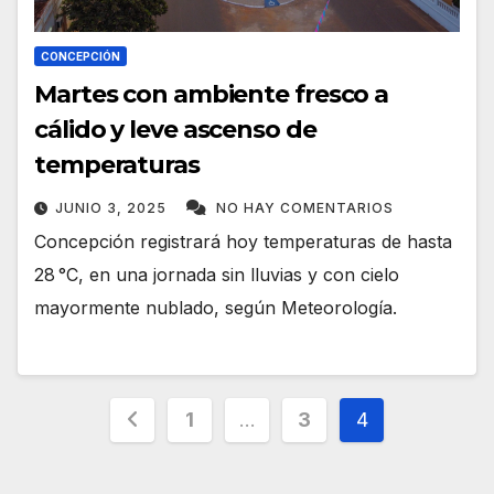
CONCEPCIÓN
Martes con ambiente fresco a
cálido y leve ascenso de
temperaturas
JUNIO 3, 2025
NO HAY COMENTARIOS
Concepción registrará hoy temperaturas de hasta
28 °C, en una jornada sin lluvias y con cielo
mayormente nublado, según Meteorología.
Paginación
1
…
3
4
de