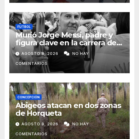
FUTBOL
Murió Jorge Messi, padre y
figura clave en la carrera de
Lionel Messi
AGOSTO 8, 2026
NO HAY
COMENTARIOS
CONCEPCIÓN
Abigeos atacan en dos zonas
de Horqueta
AGOSTO 8, 2026
NO HAY
COMENTARIOS