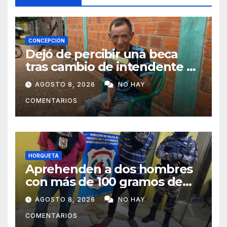
CONCEPCIÓN
Dejó de percibir una beca
tras cambio de intendente y
ahora vende caramelos para
AGOSTO 8, 2026
NO HAY
subsistir
COMENTARIOS
HORQUETA
Aprehenden a dos hombres
con más de 100 gramos de
supuesta marihuana en
AGOSTO 8, 2026
NO HAY
Horqueta
COMENTARIOS