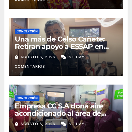
ayudarlas
CONCEPCIÓN
Una más de Celso Cañete:
Retiran apoyo a ESSAP en
Concepción
AGOSTO 6, 2026
NO HAY
COMENTARIOS
CONCEPCIÓN
Empresa CC S.A dona aire
acondicionado al área de
maternidad del IPS de
AGOSTO 6, 2026
NO HAY
Concepción