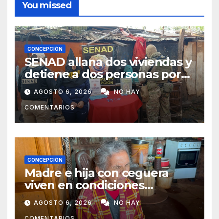
You missed
CONCEPCIÓN
SENAD allana dos viviendas y
detiene a dos personas por
presunto microtráfico en
AGOSTO 6, 2026
NO HAY
Concepción
COMENTARIOS
CONCEPCIÓN
Madre e hija con ceguera
viven en condiciones
precarias y vecinos impulsan
AGOSTO 6, 2026
NO HAY
campaña solidaria para
COMENTARIOS