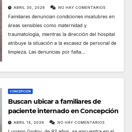
de limpieza, moscas y problemas
ABRIL 30, 2026
NO HAY COMENTARIOS
con el agua
Familiares denuncian condiciones insalubres en
áreas sensibles como maternidad y
traumatología, mientras la dirección del hospital
atribuye la situación a la escasez de personal de
limpieza. Las denuncias por falta…
CONCEPCIÓN
Buscan ubicar a familiares de
paciente internado en Concepción
ABRIL 14, 2026
NO HAY COMENTARIOS
Luciano Godoy, de 92 años, se encuentra en el