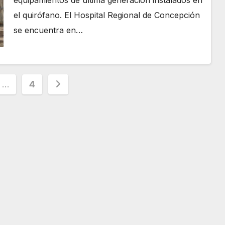
el quirófano. El Hospital Regional de Concepción
se encuentra en…
ción
…
4
s