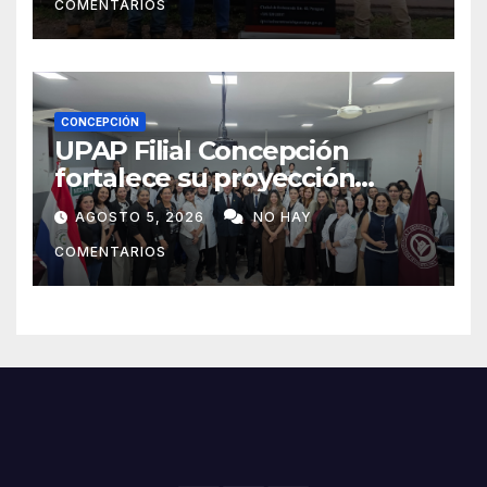
COMENTARIOS
CONCEPCIÓN
UPAP Filial Concepción
fortalece su proyección
internacional con la visita del
AGOSTO 5, 2026
NO HAY
Prof. Dr. Antonio Castaño,
COMENTARIOS
referente de la Universidad
de Sevilla