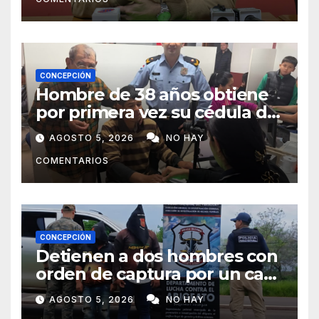
CONCEPCIÓN
Hombre de 38 años obtiene
por primera vez su cédula de
identidad en Concepción
AGOSTO 5, 2026
NO HAY
COMENTARIOS
CONCEPCIÓN
Detienen a dos hombres con
orden de captura por un caso
de abigeato
AGOSTO 5, 2026
NO HAY