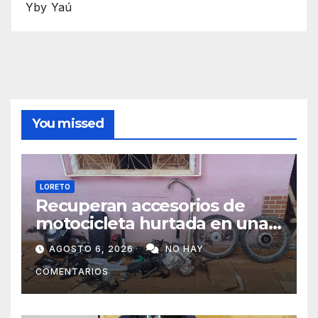
Yby Yaú
You missed
LORETO
Recuperan accesorios de
motocicleta hurtada en una
zona boscosa de Loreto
AGOSTO 6, 2026
NO HAY
COMENTARIOS