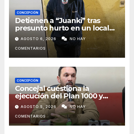
CONCEPCIÓN
Detienen a “Juanki” tras
presunto hurto en un local
comercial
AGOSTO 6, 2026
NO HAY
COMENTARIOS
CONCEPCIÓN
Concejal cuestiona la
ejecución del Plan 1000 y
pide mayor participación del
AGOSTO 5, 2026
NO HAY
municipio
COMENTARIOS