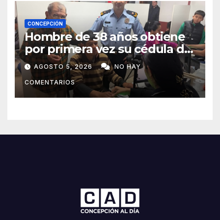
CONCEPCIÓN
Hombre de 38 años obtiene
por primera vez su cédula de
identidad en Concepción
AGOSTO 5, 2026
NO HAY
COMENTARIOS