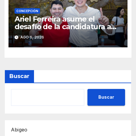
CONCEPCIÓN
Ariel Ferreira asume el
desafío de la candidatura a
concejal tras la renuncia de
AGO 6, 2026
Lourdes Carduz
Buscar
Buscar
Abigeo