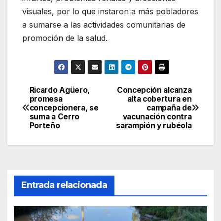
visuales, por lo que instaron a más pobladores
a sumarse a las actividades comunitarias de
promoción de la salud.
Ricardo Agüero,
Concepción alcanza
Navegación
promesa
alta cobertura en
concepcionera, se
campaña de
de
suma a Cerro
vacunación contra
Porteño
sarampión y rubéola
entradas
Entrada relacionada