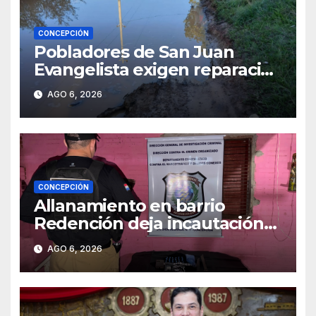
CONCEPCIÓN
Pobladores de San Juan
Evangelista exigen reparación
urgente de caminos vecinales
AGO 6, 2026
CONCEPCIÓN
Allanamiento en barrio
Redención deja incautación
de presunta cocaína tipo
AGO 6, 2026
crack en Concepción