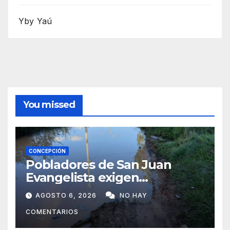
Yby Yaú
You missed
CONCEPCIÓN
Pobladores de San Juan
Evangelista exigen
reparación urgente de
AGOSTO 6, 2026
NO HAY
caminos vecinales
COMENTARIOS