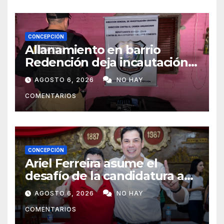
CONCEPCIÓN
Allanamiento en barrio
Redención deja incautación
de presunta cocaína tipo
AGOSTO 6, 2026
NO HAY
crack en Concepción
COMENTARIOS
CONCEPCIÓN
Ariel Ferreira asume el
desafío de la candidatura a
concejal tras la renuncia de
AGOSTO 6, 2026
NO HAY
Lourdes Carduz
COMENTARIOS