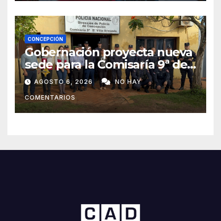
CONCEPCIÓN
Gobernación proyecta nueva
sede para la Comisaría 9ª de
Villa Armando tras verificar
AGOSTO 6, 2026
NO HAY
las condiciones edilicias
COMENTARIOS