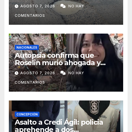
Concepción y Vallemí
AGOSTO 7, 2026
NO HAY
COMENTARIOS
NACIONALES
Autopsia confirma que
Roselin murió ahogada y
luego sufrió una violenta
AGOSTO 7, 2026
NO HAY
mutilación
COMENTARIOS
CONCEPCIÓN
Asalto a Credi Ágil: policia
aprehende a dos