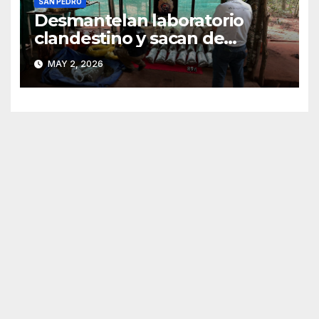
SAN PEDRO
Desmantelan laboratorio
clandestino y sacan de
circulación más de 118 kilos
MAY 2, 2026
de marihuana en San Pedro