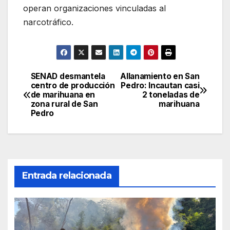
operan organizaciones vinculadas al
narcotráfico.
SENAD desmantela
Allanamiento en San
Navegación
centro de producción
Pedro: Incautan casi
de marihuana en
2 toneladas de
de
zona rural de San
marihuana
Pedro
entradas
Entrada relacionada