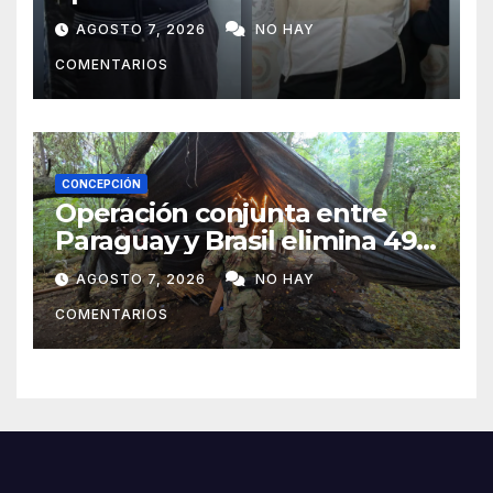
sospechosos e incauta
AGOSTO 7, 2026
NO HAY
evidencias en Concepción
COMENTARIOS
CONCEPCIÓN
Operación conjunta entre
Paraguay y Brasil elimina 498
toneladas de marihuana en
AGOSTO 7, 2026
NO HAY
Amambay
COMENTARIOS