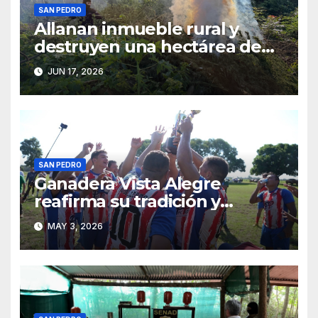
SAN PEDRO
Allanan inmueble rural y
destruyen una hectárea de
supuesta marihuana en San
JUN 17, 2026
Pedro
SAN PEDRO
Ganadera Vista Alegre
reafirma su tradición y
celebra el Día del Trabajador
MAY 3, 2026
con sus colaboradores