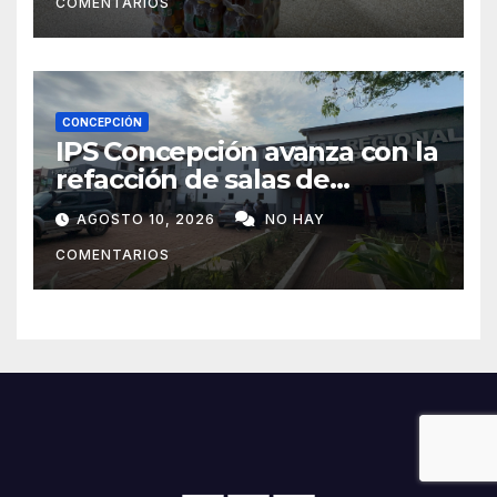
COMENTARIOS
CONCEPCIÓN
IPS Concepción avanza con la
refacción de salas de
internación y anuncia llegada
AGOSTO 10, 2026
NO HAY
de medicamentos
COMENTARIOS