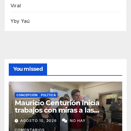
Viral
Yby Yaú
You missed
CONCEPCIÓN
POLÍTICA
Mauricio Centurión inicia
trabajos con miras a las
municipales
AGOSTO 10, 2026
NO HAY
COMENTARIOS