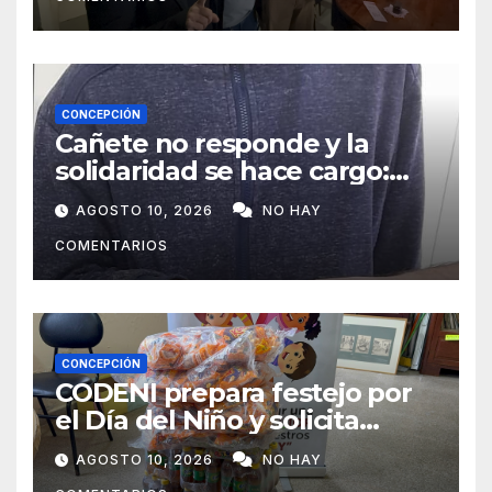
CONCEPCIÓN
Cañete no responde y la
solidaridad se hace cargo:
Félix recibirá ayuda durante
AGOSTO 10, 2026
NO HAY
todo el año
COMENTARIOS
CONCEPCIÓN
CODENI prepara festejo por
el Día del Niño y solicita
apoyo para llegar a 300
AGOSTO 10, 2026
NO HAY
chicos