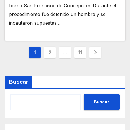
barrio San Francisco de Concepción. Durante el
procedimiento fue detenido un hombre y se
incautaron supuestas…
Paginación
1
2
…
11
de
entradas
Buscar
Buscar