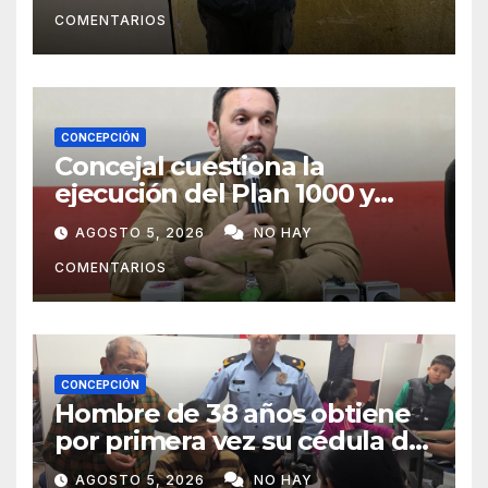
COMENTARIOS
CONCEPCIÓN
Concejal cuestiona la
ejecución del Plan 1000 y
pide mayor participación del
AGOSTO 5, 2026
NO HAY
municipio
COMENTARIOS
CONCEPCIÓN
Hombre de 38 años obtiene
por primera vez su cédula de
identidad en Concepción
AGOSTO 5, 2026
NO HAY