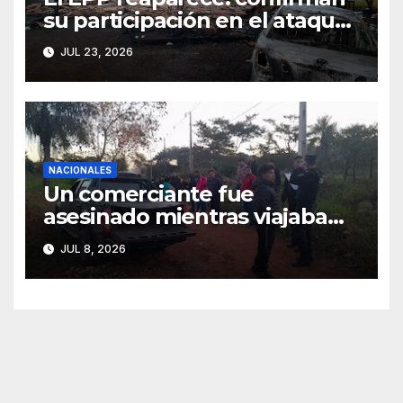
su participación en el ataque
de Canindeyú
JUL 23, 2026
NACIONALES
Un comerciante fue
asesinado mientras viajaba
junto a su hija de 4 años
JUL 8, 2026