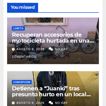
You missed
LORETO
Recuperan accesorios de
motocicleta hurtada en una
zona boscosa de Loreto
AGOSTO 6, 2026
NO HAY
COMENTARIOS
CONCEPCIÓN
Detienen a “Juanki” tras
presunto hurto en un local
comercial
AGOSTO 6, 2026
NO HAY