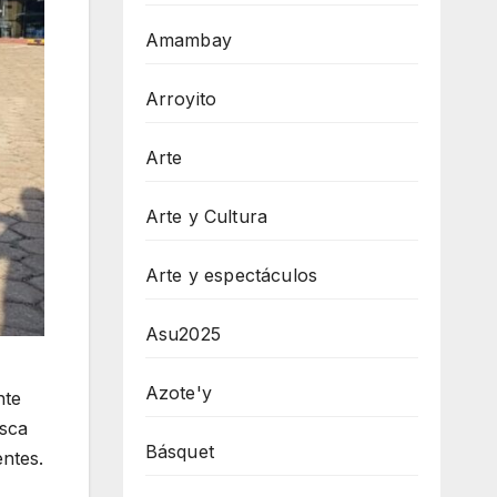
Amambay
Arroyito
Arte
Arte y Cultura
Arte y espectáculos
Asu2025
Azote'y
nte
usca
Básquet
entes.