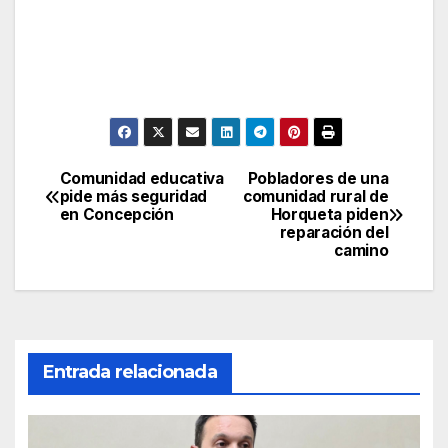
Comunidad educativa
Pobladores de una
Navegación
pide más seguridad
comunidad rural de
en Concepción
Horqueta piden
de
reparación del
camino
entradas
Entrada relacionada