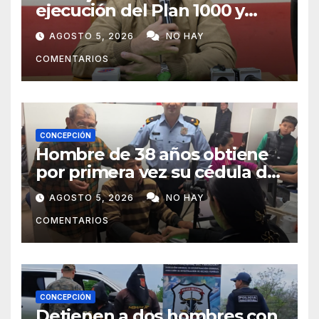
ejecución del Plan 1000 y
pide mayor participación del
AGOSTO 5, 2026
NO HAY
municipio
COMENTARIOS
CONCEPCIÓN
Hombre de 38 años obtiene
por primera vez su cédula de
identidad en Concepción
AGOSTO 5, 2026
NO HAY
COMENTARIOS
CONCEPCIÓN
Detienen a dos hombres con