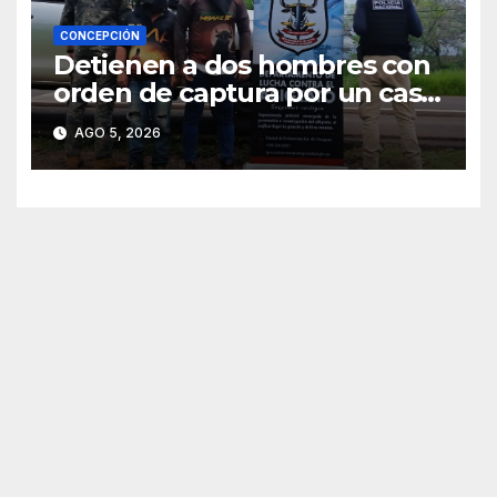
CONCEPCIÓN
Detienen a dos hombres con
orden de captura por un caso
de abigeato
AGO 5, 2026