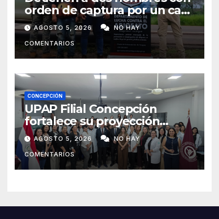
orden de captura por un caso
de abigeato
AGOSTO 5, 2026
NO HAY
COMENTARIOS
CONCEPCIÓN
UPAP Filial Concepción
fortalece su proyección
internacional con la visita del
AGOSTO 5, 2026
NO HAY
Prof. Dr. Antonio Castaño,
COMENTARIOS
referente de la Universidad
de Sevilla