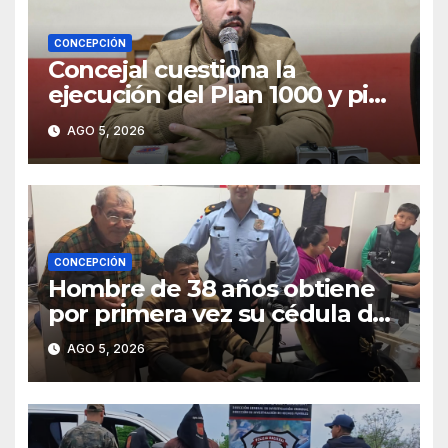
CONCEPCIÓN
Concejal cuestiona la
ejecución del Plan 1000 y pide
mayor participación del
AGO 5, 2026
municipio
CONCEPCIÓN
Hombre de 38 años obtiene
por primera vez su cédula de
identidad en Concepción
AGO 5, 2026