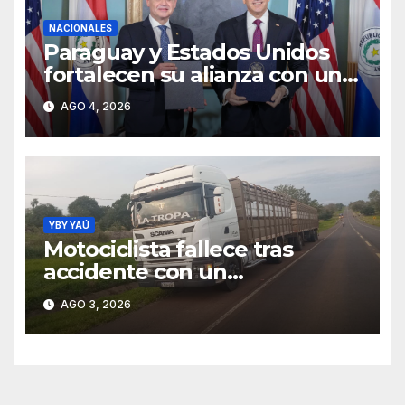
NACIONALES
Paraguay y Estados Unidos
fortalecen su alianza con un
acuerdo de cooperación
AGO 4, 2026
estratégica en materia
nuclear civil
YBY YAÚ
Motociclista fallece tras
accidente con un
tractocamión sobre la Ruta
AGO 3, 2026
PY05 en Sapucái