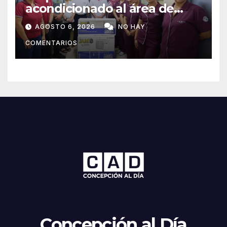
acondicionado al área de
maternidad del IPS de
AGOSTO 6, 2026
NO HAY
Concepción
COMENTARIOS
Concepción al Día