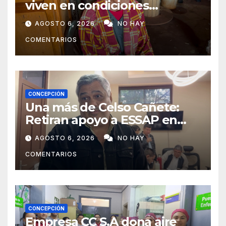
viven en condiciones
precarias y vecinos impulsan
AGOSTO 6, 2026
NO HAY
campaña solidaria para
COMENTARIOS
ayudarlas
CONCEPCIÓN
Una más de Celso Cañete:
Retiran apoyo a ESSAP en
Concepción
AGOSTO 6, 2026
NO HAY
COMENTARIOS
CONCEPCIÓN
Empresa CC S.A dona aire