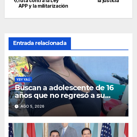
ruta contra la Ley
la justicia
APP y la militarización
de
entradas
Entrada relacionada
YBY YAÚ
Buscan a adolescente de 16
años que no regresó a su
hogar en Yby Yaú
AGO 5, 2026