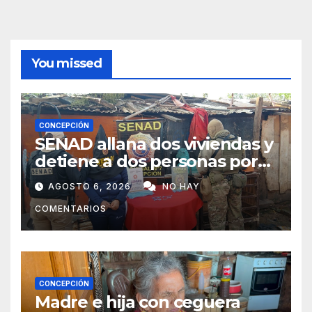
You missed
CONCEPCIÓN
SENAD allana dos viviendas y
detiene a dos personas por
presunto microtráfico en
AGOSTO 6, 2026
NO HAY
Concepción
COMENTARIOS
CONCEPCIÓN
Madre e hija con ceguera