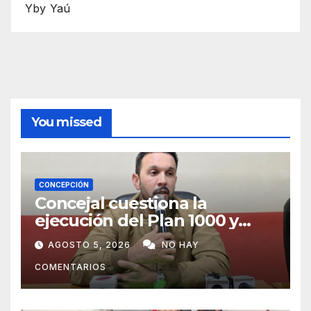
Yby Yaú
You missed
CONCEPCIÓN
Concejal cuestiona la
ejecución del Plan 1000 y
pide mayor participación del
AGOSTO 5, 2026
NO HAY
municipio
COMENTARIOS