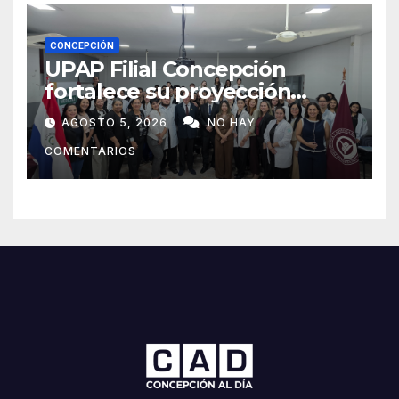
CONCEPCIÓN
UPAP Filial Concepción
fortalece su proyección
internacional con la visita del
AGOSTO 5, 2026
NO HAY
Prof. Dr. Antonio Castaño,
COMENTARIOS
referente de la Universidad
de Sevilla