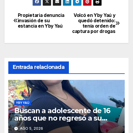
Propietaria denuncia
Volcó en Yby Yaú y
Navegación
invasión de su
quedó detenido:
estancia en Yby Yaú
tenía orden de
de
captura por drogas
entradas
Entrada relacionada
YBY YAÚ
Buscan a adolescente de 16
años que no regresó a su
hogar en Yby Yaú
AGO 5, 2026