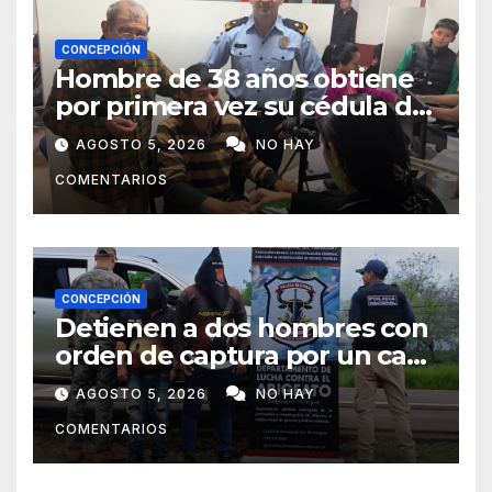
CONCEPCIÓN
Hombre de 38 años obtiene
por primera vez su cédula de
identidad en Concepción
AGOSTO 5, 2026
NO HAY
COMENTARIOS
CONCEPCIÓN
Detienen a dos hombres con
orden de captura por un caso
de abigeato
AGOSTO 5, 2026
NO HAY
COMENTARIOS