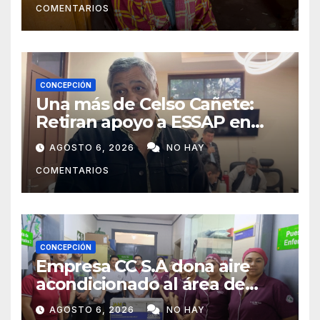
COMENTARIOS
ayudarlas
CONCEPCIÓN
Una más de Celso Cañete:
Retiran apoyo a ESSAP en
Concepción
AGOSTO 6, 2026
NO HAY
COMENTARIOS
CONCEPCIÓN
Empresa CC S.A dona aire
acondicionado al área de
maternidad del IPS de
AGOSTO 6, 2026
NO HAY
Concepción