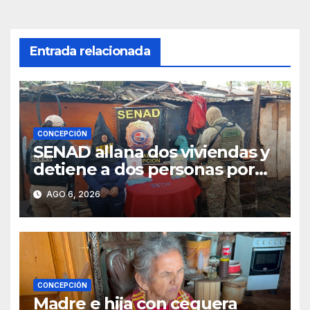
Entrada relacionada
CONCEPCIÓN
SENAD allana dos viviendas y
detiene a dos personas por
presunto microtráfico en
AGO 6, 2026
Concepción
CONCEPCIÓN
Madre e hija con ceguera