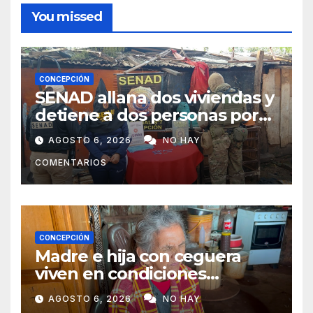
You missed
CONCEPCIÓN
SENAD allana dos viviendas y
detiene a dos personas por
presunto microtráfico en
AGOSTO 6, 2026
NO HAY
Concepción
COMENTARIOS
CONCEPCIÓN
Madre e hija con ceguera
viven en condiciones
precarias y vecinos impulsan
AGOSTO 6, 2026
NO HAY
campaña solidaria para