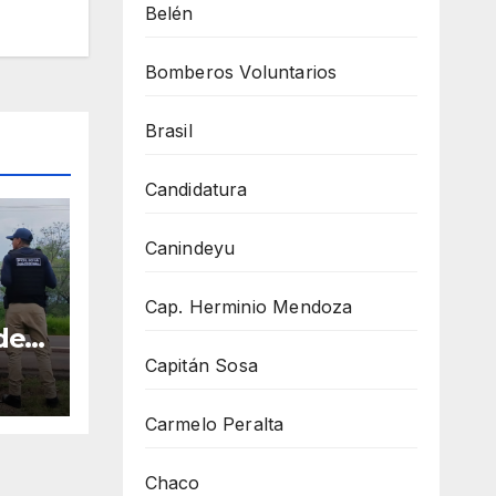
Belén
Bomberos Voluntarios
Brasil
Candidatura
Canindeyu
Cap. Herminio Mendoza
den
un
Capitán Sosa
o
Carmelo Peralta
Chaco