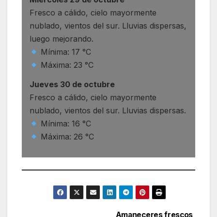
Fresco a cálido, cielo mayormente
nublado, vientos del sur. Lluvias dispersas,
luego mejorando.
Mínima: 17 °C
Máxima: 23 °C
Jueves 30 de octubre
Fresco a cálido, cielo mayormente
nublado, vientos del sur. Lluvias dispersas.
Mínima: 16 °C
Máxima: 26 °C
Amaneceres frescos