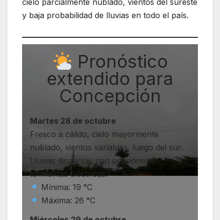
cielo parcialmente nublado, vientos del sureste
y baja probabilidad de lluvias en todo el país.
Pronóstico
extendido para
Concepción
Martes 28 de octubre
Fresco a cálido, cielo mayormente
nublado, vientos variables, luego del sur.
Lluvias dispersas con ocasionales
tormentas eléctricas.
Mínima: 19 °C
Máxima: 26 °C
Miércoles 29 de octubre