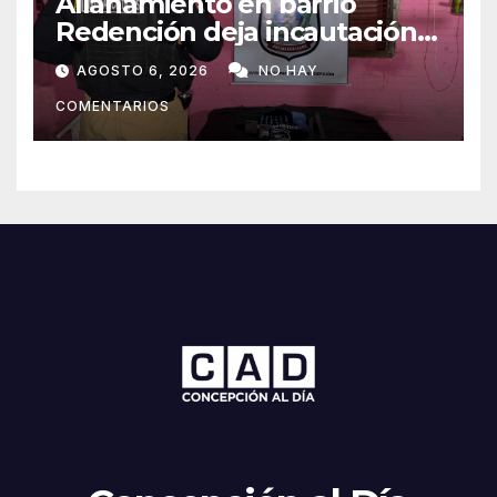
Allanamiento en barrio
Redención deja incautación
de presunta cocaína tipo
AGOSTO 6, 2026
NO HAY
crack en Concepción
COMENTARIOS