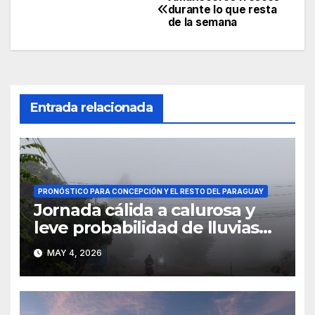
Navegación
durante lo que resta
de la semana
de
entradas
Entrada relacionada
PRONÓSTICO PARA CONCEPCIÓN Y EL RESTO DEL PARAGUAY
Jornada cálida a calurosa y
leve probabilidad de lluvias
mientras temperaturas
MAY 4, 2026
continúan en aumento a nivel
país