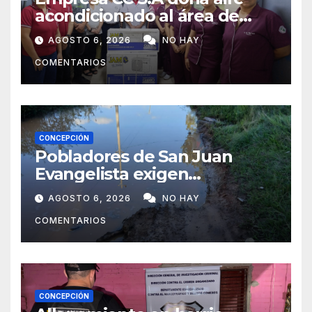
acondicionado al área de
maternidad del IPS de
AGOSTO 6, 2026
NO HAY
Concepción
COMENTARIOS
CONCEPCIÓN
Pobladores de San Juan
Evangelista exigen
reparación urgente de
AGOSTO 6, 2026
NO HAY
caminos vecinales
COMENTARIOS
CONCEPCIÓN