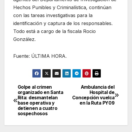
Hechos Punibles y Criminalística, continúan
con las tareas investigativas para la
identificación y captura de los responsables.
Todo está a cargo de la fiscala Rocio
González.
Fuente: ÚLTIMA HORA.
Golpe al crimen
Ambulancia del
Navegación
organizado en Santa
Hospital de
Rita: desmantelan
Concepción vuelca
de
base operativa y
en la Ruta PY09
detienen a cuatro
entradas
sospechosos