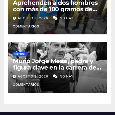
Aprehenden a dos hombres
con más de 100 gramos de
supuesta marihuana en
AGOSTO 8, 2026
NO HAY
Horqueta
COMENTARIOS
FUTBOL
Murió Jorge Messi, padre y
figura clave en la carrera de
Lionel Messi
AGOSTO 8, 2026
NO HAY
COMENTARIOS