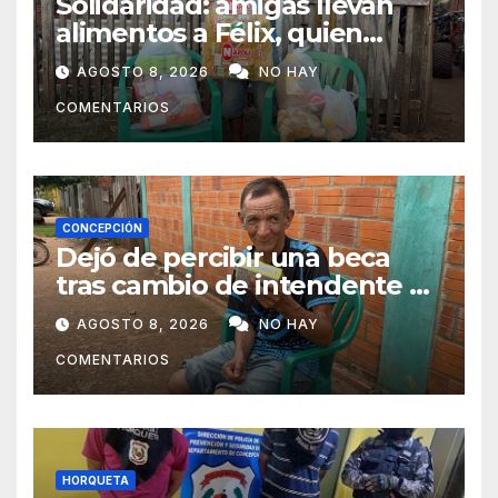
Solidaridad: amigas llevan
alimentos a Félix, quien
ahora vende caramelos para
AGOSTO 8, 2026
NO HAY
subsistir
COMENTARIOS
CONCEPCIÓN
Dejó de percibir una beca
tras cambio de intendente y
ahora vende caramelos para
AGOSTO 8, 2026
NO HAY
subsistir
COMENTARIOS
HORQUETA