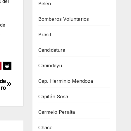
 del
Belén
Bomberos Voluntarios
sde
,
Brasil
Candidatura
Canindeyu
nde
Cap. Herminio Mendoza
ero
Capitán Sosa
Carmelo Peralta
Chaco