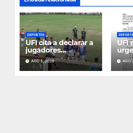
DEPORTES
DEPORT
UFI cita a declarar a
UFI 
jugadores
urge
expulsados de
Conc
AGO 5, 2026
AGO 3
Mariscal López y
inci
miembros del club
prim