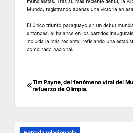
mundialistas. Tras su más reciente debut, la A
Mundo, registrando apenas una victoria en esa
El único triunfo paraguayo en un debut mundia
entonces, el balance en los partidos inaugura
incluida la más reciente, reflejando una estadí
combinado nacional.
Tim Payne, del fenómeno viral del Mu
Navegación
refuerzo de Olimpia.
de
entradas
Entrada relacionada