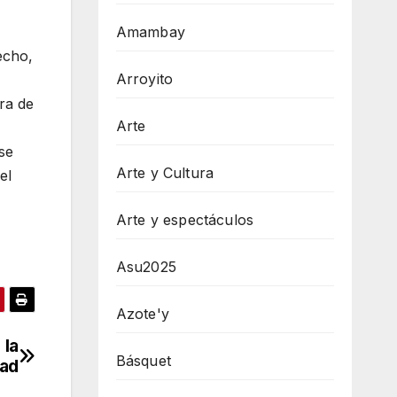
Amambay
echo,
Arroyito
ra de
Arte
se
Arte y Cultura
el
Arte y espectáculos
Asu2025
Azote'y
 la
Básquet
dad