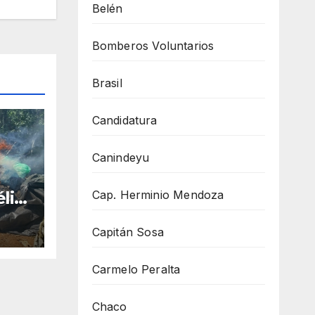
Belén
Bomberos Voluntarios
Brasil
Candidatura
Canindeyu
n
Cap. Herminio Mendoza
lix
n e
e
Capitán Sosa
da
Carmelo Peralta
Chaco