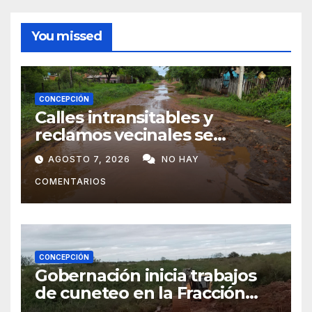
You missed
CONCEPCIÓN
Calles intransitables y
reclamos vecinales se
repiten en barrios de
AGOSTO 7, 2026
NO HAY
Concepción
COMENTARIOS
CONCEPCIÓN
Gobernación inicia trabajos
de cuneteo en la Fracción
José Félix