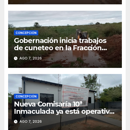
CONCEPCIÓN
Gobernación inicia trabajos
de cuneteo en la Fracción
José Félix
AGO 7, 2026
CONCEPCIÓN
Nueva Comisaría 10ª
Inmaculada ya está operativa
tras mudanza de agentes
AGO 7, 2026
policiales