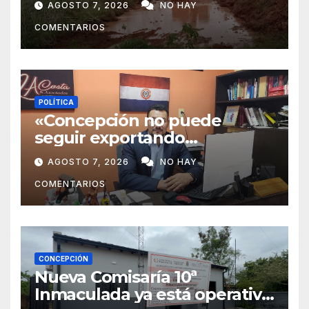
AGOSTO 7, 2026
NO HAY
COMENTARIOS
POLÍTICA
«Concepción no puede
seguir exportando
juventud»: Lelly Javier Acosta
AGOSTO 7, 2026
NO HAY
Silva propone transformar la
COMENTARIOS
ciudad en un polo de
atracción de inversiones
CONCEPCIÓN
Nueva Comisaría 10ª
Inmaculada ya está operativa