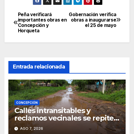
Peña verificará
Gobernación verifica
Navegación
importantes obras en
obras a inaugurarse
Concepción y
el 25 de mayo
de
Horqueta
entradas
Entrada relacionada
CONCEPCIÓN
Calles intransitables y
reclamos vecinales se repiten
en barrios de Concepción
AGO 7, 2026