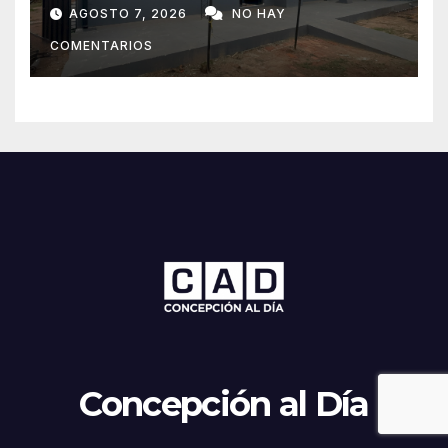
tras mudanza de agentes
AGOSTO 7, 2026
NO HAY
policiales
COMENTARIOS
Concepción al Día