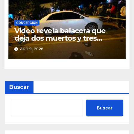
CONCEPCIÓN
Video revela balacera que
deja dos muertos y tres
heridos en Tava’ i, Caazapá
AGO 9, 2026
Buscar
Buscar