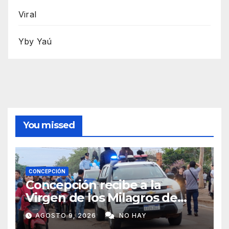
Viral
Yby Yaú
You missed
CONCEPCIÓN
Concepción recibe a la
Virgen de los Milagros de
Caacupé
AGOSTO 9, 2026
NO HAY