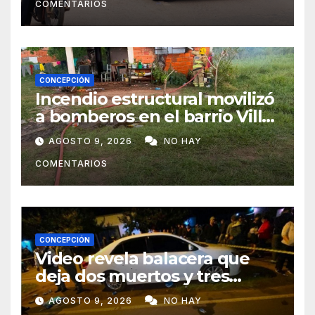
COMENTARIOS
CONCEPCIÓN
Incendio estructural movilizó
a bomberos en el barrio Villa
Alta
AGOSTO 9, 2026
NO HAY
COMENTARIOS
CONCEPCIÓN
Video revela balacera que
deja dos muertos y tres
heridos en Tava’ i, Caazapá
AGOSTO 9, 2026
NO HAY