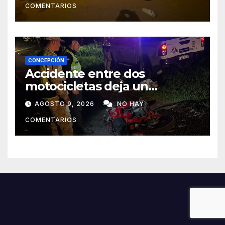
COMENTARIOS
CONCEPCIÓN
Accidente entre dos
motocicletas deja un
fallecido y dos heridos en Yby
AGOSTO 9, 2026
NO HAY
Yaú
COMENTARIOS