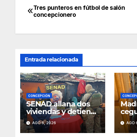
Tres punteros en fútbol de salón
Navegación
concepcionero
de
entradas
Entrada relacionada
CONCEPCIÓN
CONCEP
SENAD allana dos
Madr
viviendas y detiene
cegu
a dos personas por
cond
AGO 6, 2026
AGO 6
presunto
prec
microtráfico en
imp