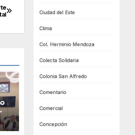
rte
Ciudad del Este
tal
Clima
Col. Herminio Mendoza
Colecta Solidaria
Colonia San Alfredo
Comentario
so
Comercial
en
Concepción