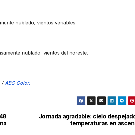
amente nublado, vientos variables.
casamente nublado, vientos del noreste.
/
ABC Color
.
648
Jornada agradable: cielo despejad
ana
temperaturas en asce