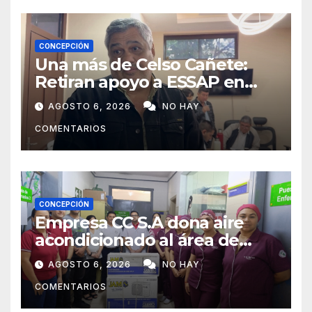
CONCEPCIÓN
Una más de Celso Cañete:
Retiran apoyo a ESSAP en
Concepción
AGOSTO 6, 2026
NO HAY
COMENTARIOS
CONCEPCIÓN
Empresa CC S.A dona aire
acondicionado al área de
maternidad del IPS de
AGOSTO 6, 2026
NO HAY
Concepción
COMENTARIOS