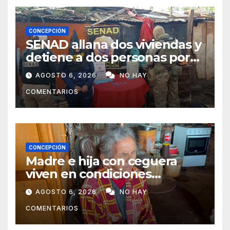
CONCEPCIÓN
SENAD allana dos viviendas y
detiene a dos personas por
presunto microtráfico en
AGOSTO 6, 2026
NO HAY
Concepción
COMENTARIOS
CONCEPCIÓN
Madre e hija con ceguera
viven en condiciones
precarias y vecinos impulsan
AGOSTO 6, 2026
NO HAY
campaña solidaria para
COMENTARIOS
ayudarlas