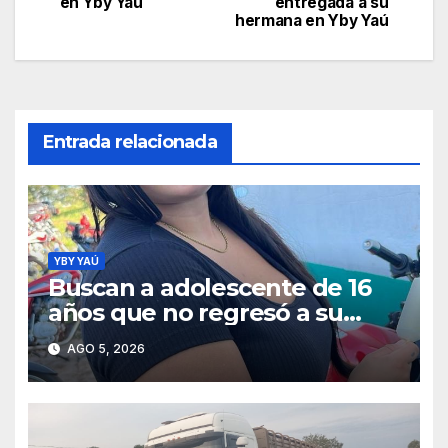
en Yby Yaú
entregada a su
entradas
hermana en Yby Yaú
Entrada relacionada
YBY YAÚ
Buscan a adolescente de 16
años que no regresó a su
hogar en Yby Yaú
AGO 5, 2026