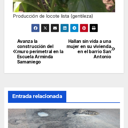
Producción de locote lista (gentileza)
Avanza la
Hallan sin vida a una
Navegación
construcción del
mujer en su vivienda
muro perimetral en la
en el barrio San
de
Escuela Arminda
Antonio
Samaniego
entradas
Entrada relacionada