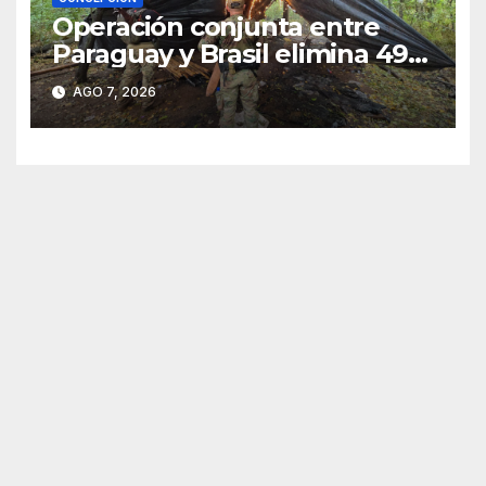
Operación conjunta entre
Paraguay y Brasil elimina 498
toneladas de marihuana en
AGO 7, 2026
Amambay