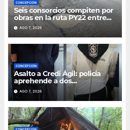
CONCEPCIÓN
Seis consorcios compiten por
obras en la ruta PY22 entre
Concepción y Vallemí
AGO 7, 2026
CONCEPCIÓN
Asalto a Credi Ágil: policia
aprehende a dos
sospechosos e incauta
AGO 7, 2026
evidencias en Concepción
CONCEPCIÓN