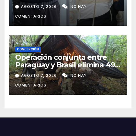
sospechosos e incauta
AGOSTO 7, 2026
NO HAY
evidencias en Concepción
COMENTARIOS
CONCEPCIÓN
Operación conjunta entre
Paraguay y Brasil elimina 498
toneladas de marihuana en
AGOSTO 7, 2026
NO HAY
Amambay
COMENTARIOS