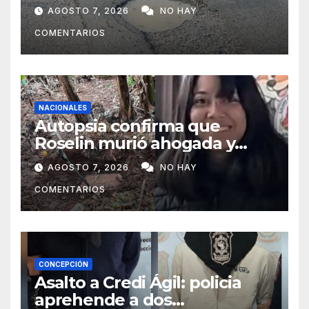
Concepción y Vallemí
AGOSTO 7, 2026
NO HAY
COMENTARIOS
NACIONALES
Autopsia confirma que
Roselin murió ahogada y
luego sufrió una violenta
AGOSTO 7, 2026
NO HAY
mutilación
COMENTARIOS
CONCEPCIÓN
Asalto a Credi Ágil: policia
aprehende a dos