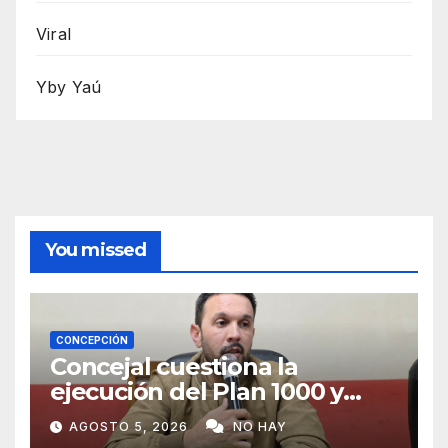
Viral
Yby Yaú
You missed
CONCEPCIÓN
Concejal cuestiona la
ejecución del Plan 1000 y
pide mayor participación del
AGOSTO 5, 2026
NO HAY
municipio