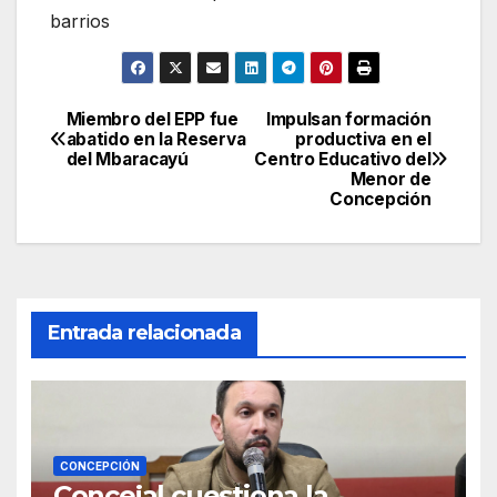
barrios
Miembro del EPP fue
Impulsan formación
Navegación
abatido en la Reserva
productiva en el
del Mbaracayú
Centro Educativo del
de
Menor de
Concepción
entradas
Entrada relacionada
CONCEPCIÓN
Concejal cuestiona la