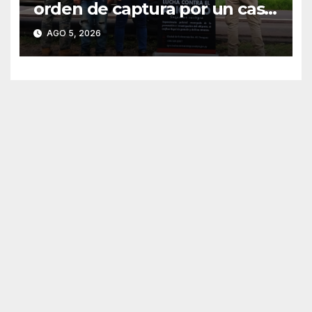
orden de captura por un caso
de abigeato
AGO 5, 2026