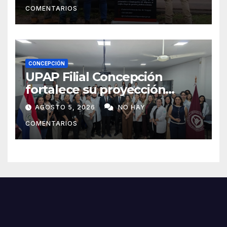
COMENTARIOS
CONCEPCIÓN
UPAP Filial Concepción
fortalece su proyección
internacional con la visita del
AGOSTO 5, 2026
NO HAY
Prof. Dr. Antonio Castaño,
COMENTARIOS
referente de la Universidad
de Sevilla