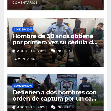
COMENTARIOS
CONCEPCIÓN
Hombre de 38 años obtiene
por primera vez su cédula de
identidad en Concepción
AGOSTO 5, 2026
NO HAY
COMENTARIOS
CONCEPCIÓN
Detienen a dos hombres con
orden de captura por un caso
de abigeato
AGOSTO 5, 2026
NO HAY