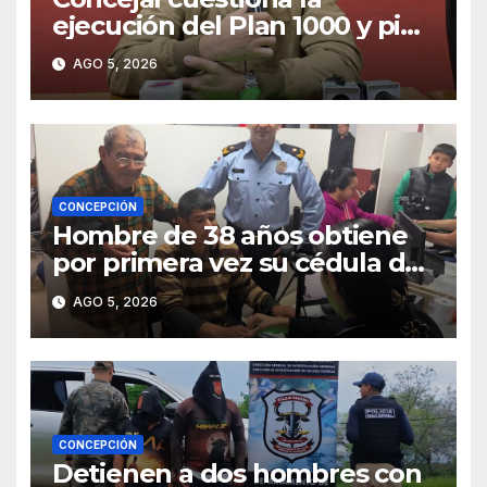
ejecución del Plan 1000 y pide
mayor participación del
AGO 5, 2026
municipio
CONCEPCIÓN
Hombre de 38 años obtiene
por primera vez su cédula de
identidad en Concepción
AGO 5, 2026
CONCEPCIÓN
Detienen a dos hombres con