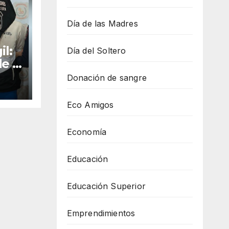
Día de las Madres
il:
Día del Soltero
de a
 e
Donación de sangre
ias
Eco Amigos
Economía
Educación
Educación Superior
Emprendimientos