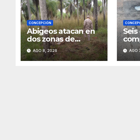
CONCEPCIÓN
CONCEP
Abigeos atacan en
Seis
dos zonas de
comp
Horqueta
en l
AGO 8, 2026
AGO 7
entr
Vall