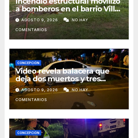
Incendio estructural movilizó
a bomberos en el barrio Villa
Alta
AGOSTO 9, 2026
NO HAY
COMENTARIOS
CONCEPCIÓN
Video revela balacera que
deja dos muertos y tres
heridos en Tava’ i, Caazapá
AGOSTO 9, 2026
NO HAY
COMENTARIOS
CONCEPCIÓN