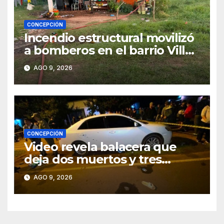
CONCEPCIÓN
Incendio estructural movilizó
a bomberos en el barrio Villa
Alta
AGO 9, 2026
CONCEPCIÓN
Video revela balacera que
deja dos muertos y tres
heridos en Tava’ i, Caazapá
AGO 9, 2026