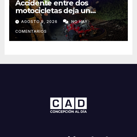
Accidente entre dos
motocicletas deja un
fallecido y dos heridos en Yby
AGOSTO 9, 2026
NO HAY
Yaú
COMENTARIOS