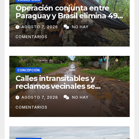
Operación conjunta entre
Paraguay y Brasil elimina 498
toneladas de marihuana en
AGOSTO 7, 2026
NO HAY
Amambay
COMENTARIOS
CONCEPCIÓN
Calles intransitables y
reclamos vecinales se
repiten en barrios de
AGOSTO 7, 2026
NO HAY
Concepción
COMENTARIOS