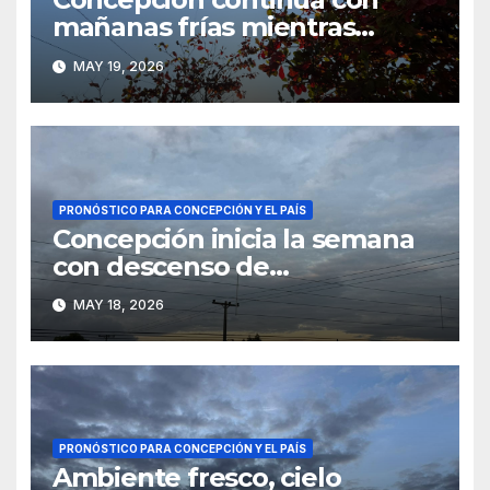
mañanas frías mientras
persiste el ambiente fresco
MAY 19, 2026
en gran parte del país
PRONÓSTICO PARA CONCEPCIÓN Y EL PAÍS
Concepción inicia la semana
con descenso de
temperatura y ambiente
MAY 18, 2026
fresco en gran parte del país
PRONÓSTICO PARA CONCEPCIÓN Y EL PAÍS
Ambiente fresco, cielo