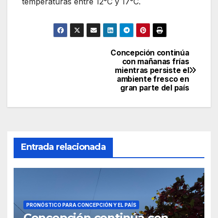
temperaturas entre 12°C y 17°C.
Concepción continúa
Navegación
con mañanas frías
mientras persiste el
de
ambiente fresco en
gran parte del país
entradas
Entrada relacionada
PRONÓSTICO PARA CONCEPCIÓN Y EL PAÍS
Concepción continúa con