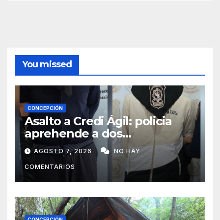
You missed
CONCEPCIÓN
Asalto a Credi Ágil: policia
aprehende a dos
sospechosos e incauta
AGOSTO 7, 2026
NO HAY
evidencias en Concepción
COMENTARIOS
CONCEPCIÓN