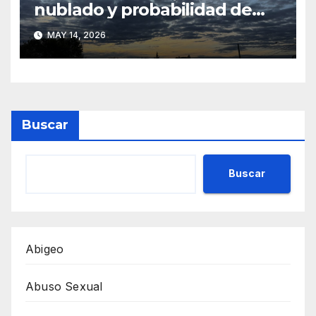
nublado y probabilidad de
lluvias en Concepción y gran
MAY 14, 2026
parte del país
Buscar
Buscar
Abigeo
Abuso Sexual