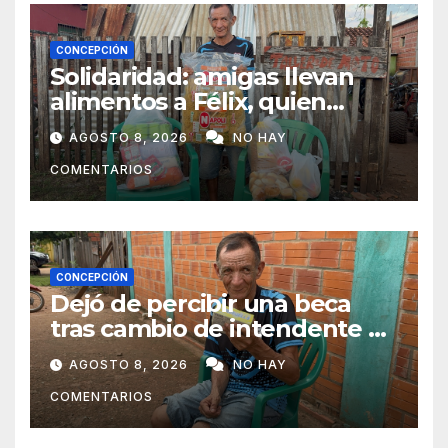
CONCEPCIÓN
Solidaridad: amigas llevan
alimentos a Félix, quien
ahora vende caramelos para
AGOSTO 8, 2026
NO HAY
subsistir
COMENTARIOS
CONCEPCIÓN
Dejó de percibir una beca
tras cambio de intendente y
ahora vende caramelos para
AGOSTO 8, 2026
NO HAY
subsistir
COMENTARIOS