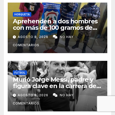
HORQUETA
Aprehenden a dos hombres
con más de 100 gramos de
supuesta marihuana en
AGOSTO 8, 2026
NO HAY
Horqueta
COMENTARIOS
FUTBOL
Murió Jorge Messi, padre y
figura clave en la carrera de
Lionel Messi
AGOSTO 8, 2026
NO HAY
COMENTARIOS