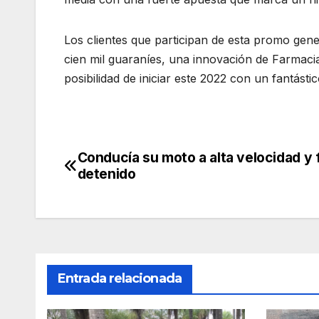
Los clientes que participan de esta promo ge
cien mil guaraníes, una innovación de Farmacia
posibilidad de iniciar este 2022 con un fantásti
Conducía su moto a alta velocidad y 
Navegación
detenido
de
entradas
Entrada relacionada