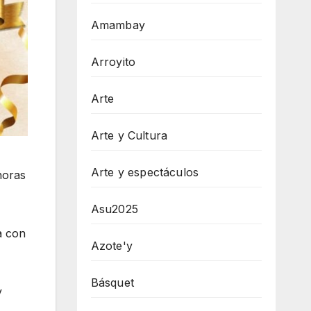
Amambay
Arroyito
Arte
Arte y Cultura
Arte y espectáculos
horas
Asu2025
a con
Azote'y
Básquet
y