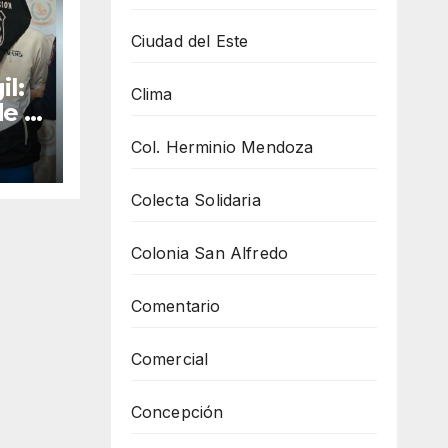
Ciudad del Este
il:
Clima
de a
 e
Col. Herminio Mendoza
ias
Colecta Solidaria
Colonia San Alfredo
Comentario
Comercial
Concepción